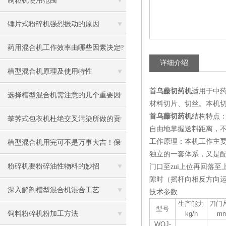
制粒机使用范围
锤片式粉碎机强烈振动的原因
药用混合机工作效率由哪些因素决定?
详细介绍
槽型混合机原理及使用特性
首乌藤切药机
适用于中
选择槽型混合机需注意的几个重要因
材料切片、切丝。本机
首乌藤切药机
结构特点
素
荸荠式包衣机杜绝交叉污染所做的贡
自由地掌握送料距离，
献
工作原理：本机工作主
槽型混合机用完可不是万事大吉！保
独立的一套体系，又是配合
养工作一定不能忘
粉碎机要粉碎油性物料的妙招
门口至zui上位再回落
隙时（摇杆向相反方向
深入解剖槽型混合机混合工艺
技术参数
生产能力
刀门
型号
饲料粉碎机粉加工方法
kg/h
m
WQJ-