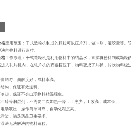
价格
应用范围：干式造粒机制成的颗粒可以压片剂，做冲剂，灌胶囊等。
解决的物料进行造粒。
工作原理：干式造粒机是利用物料中的结晶水，直接将粉料制成颗粒
价格
缩进入轧片机内，在轧片机的双辊挤压下，物料变成了片状，片状物料经
密度均匀，崩解度好，成料率高。
料结构，保证有效送料。
环冷却，保证不会出现物料粘混现象。
或乙醇等润湿剂，不需要二次加热干燥，工序少，工效高，成本低。
的电动液压，操作简单可靠，自动化程度高。
无污染，满足药品卫生要求。
于湿法无法解决的物料造粒。