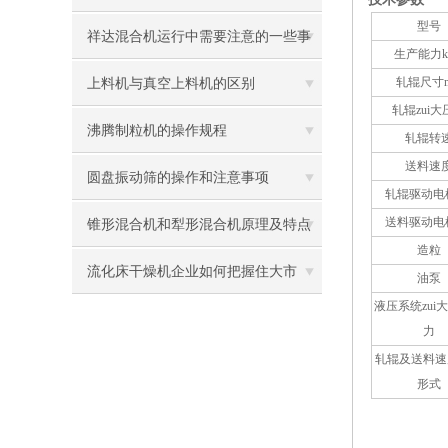
型号
祥达混合机运行中需要注意的一些事
生产能力kg
项
轧辊尺寸
上料机与真空上料机的区别
轧辊zui大
沸腾制粒机的操作规程
轧辊转
送料速
圆盘振动筛的操作和注意事项
轧辊驱动电
送料驱动电
锥形混合机和犁形混合机原理及特点
造粒
流化床干燥机企业如何把握住大市
油泵
液压系统zui
场？
力
轧辊及送料速
形式