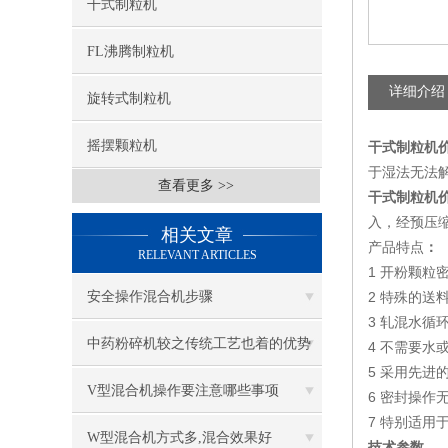
干式制粒机
FL沸腾制粒机
详细介绍
旋转式制粒机
摇摆颗粒机
干式制粒机
于湿法无法
查看更多 >>
干式制粒机
入，经预压
相关文章
产品特点
：
RELEVANT ARTICLES
1
开粉颗粒
安全操作混合机步骤
2
特殊的送
3
轧混水循
中药粉碎机较之传统工艺也着的优势
4
不需要水
5
采用先进
V型混合机操作要注意哪些事项
6
密封操作
7 特别适用
W型混合机方式多,混合效果好
技术参数