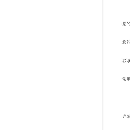
您
您
联
常
详