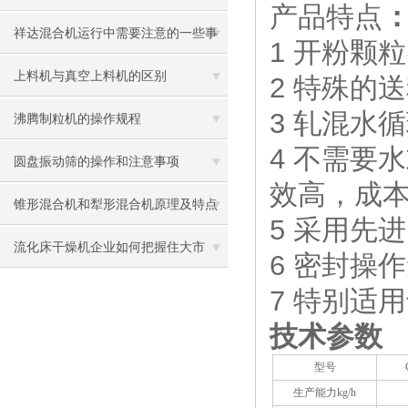
产品特点
祥达混合机运行中需要注意的一些事
1
开粉颗粒
项
上料机与真空上料机的区别
2
特殊的送
3
轧混水循
沸腾制粒机的操作规程
4
不需要水
圆盘振动筛的操作和注意事项
效高，成
锥形混合机和犁形混合机原理及特点
5
采用先进
流化床干燥机企业如何把握住大市
6
密封操作
场？
7 特别适
技术参数
型号
生产能力kg/h