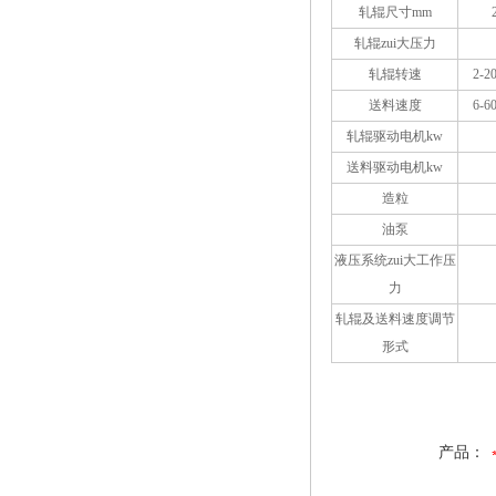
轧辊尺寸mm
轧辊zui大压力
轧辊转速
2-
送料速度
6-
轧辊驱动电机kw
送料驱动电机kw
造粒
油泵
液压系统zui大工作压
力
轧辊及送料速度调节
形式
产品：