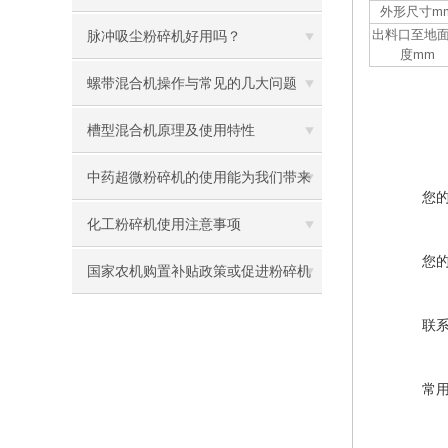
外形尺寸m
出料口至地
脉冲吸尘粉碎机好用吗？
度mm
螺带混合机操作与常见的几大问题
槽型混合机原理及使用特性
中药超微粉碎机的使用能为我们带来
您
哪些好处
化工粉碎机使用注意事项
您
国家农机购置补贴政策或促进粉碎机
销售
联
常