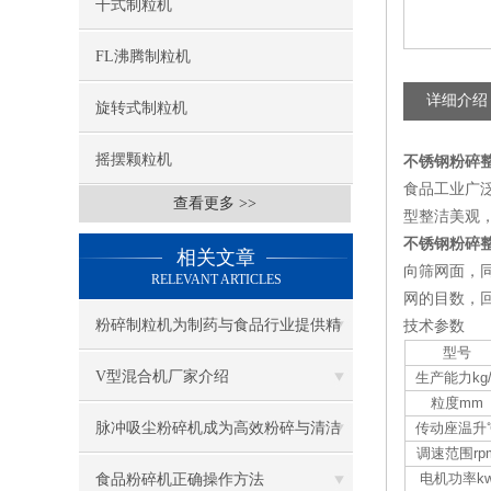
干式制粒机
FL沸腾制粒机
详细介绍
旋转式制粒机
摇摆颗粒机
不锈钢粉碎
食品工业广
查看更多 >>
型整洁美观
不锈钢粉碎
相关文章
向筛网面，
RELEVANT ARTICLES
网的目数，
粉碎制粒机为制药与食品行业提供精
技术参数
型号
确的物料处理
V型混合机厂家介绍
生产能力kg/
粒度mm
脉冲吸尘粉碎机成为高效粉碎与清洁
传动座温升
调速范围rp
的得力助手
电机功率k
食品粉碎机正确操作方法