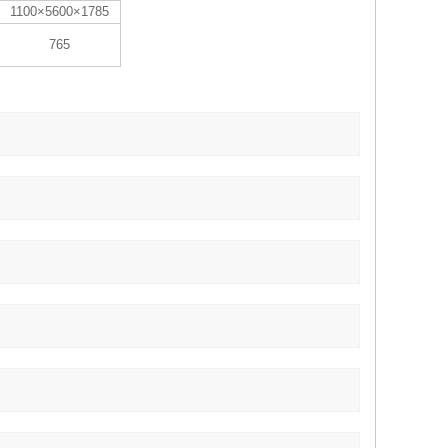
1100×5600×1785
765