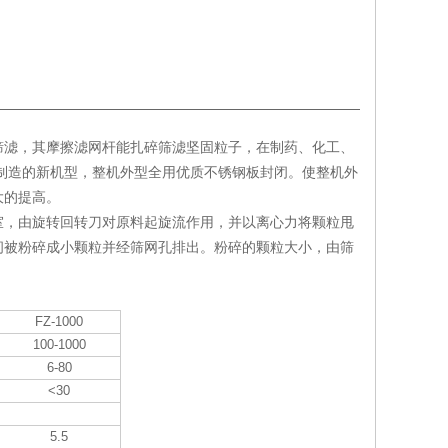
筛滤，其摩擦滤网杆能扎碎筛滤坚固粒子，在制药、化工、
制造的新机型，整机外型全用优质不锈钢板封闭。使整机外
大的提高。
室，由旋转回转刀对原料起旋流作用，并以离心力将颗粒甩
间被粉碎成小颗粒并经筛网孔排出。粉碎的颗粒大小，由筛
FZ-1000
100-1000
6-80
<30
5.5