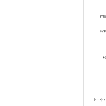
详
补
上一个