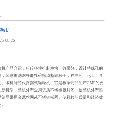
机
整粒机
-08-26
粒机产品介绍：粉碎整粒机制粒快、效果好，设计特殊孔的
滤，其摩擦滤网杆能扎碎筛滤坚固粒子，在制药、化工、食
用。该机能替代摇摆式颗粒机。它是根据药品生产GMP的要
的新机型，整机外型全用优质不锈钢板封闭。使整机外型整
是筛网采用金属丝网或不锈钢板网。使颗粒的质量和经济效
高。