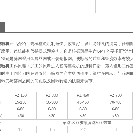
产品介绍：粉碎整粒机制粒快、效果好，设计特殊孔的滤网，仔细
整粒机
泛应用。该机能替代摇摆式颗粒机。它是根据药品生产GMP的要求而设计
，特别是筛网采用金属丝网或不锈钢板网。使颗粒的质量和经济效率有较
加工的原料进入粉碎整粒机的进料口后，落入锥形工作
整粒机
工作原理
：
同时由于回转刀的高速旋转与筛网面产生剪切作用，颗粒在回转刀与筛网
回转刀与筛网之间的间距以及回转转速的快慢来调节。
FZ-150
FZ-300
FZ-450
FZ-700
h
15-150
30-300
45-450
70-700
6-80
6-80
6-80
6-80
℃
<30
<30
<30
<30
m
单速2800 变频调速300-3600
w
1.5
1.5
2.2
3