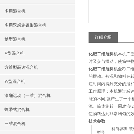
多用混合机
多用双螺旋锥形混合机
详细介绍
槽型混合机
V型混合机
本机广
化肥二维混料机
时又参与摆动，使筒中
方锥型高速混合机
化肥二维混料机
全称二
的摆动。被混和物料在
W型混合机
短时间内得到充分的混
工作原理：本机通过减速
滚翻运动（一维）混合机
能的不同,就产生了一个
流。筒体旋转一周,约使
螺带式混合机
使物料达到非常均匀的
技术参数
三维混合机
料筒容积
装
型号