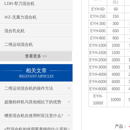
（L）
LDH-犁刀混合机
EYH-60
60
EYH-150
150
WZ-无重力混合机
EYH-300
300
混合乳化机
EYH-600
600
EYH-800
800
二维运动混合机
EYH-1000
1000
EYH-1500
1500
查看更多 >>
EYH-2000
2000
EYH-3000
3000
相关文章
EYH-4000
4000
RELEVANT ARTICLES
EYH-6000
6000
二维运动混合机的操作方法
EYH-8000
8000
EYH-
10000
超微粉碎机与其他相比下的优势
10000
槽形混合机在使用时应注意什么?
产品：
v型混合机的使用要遵循些什么原则