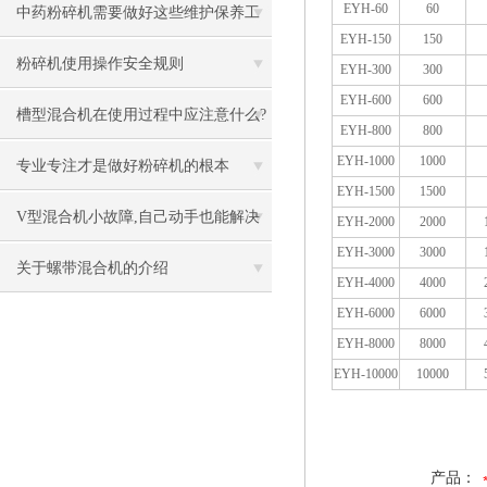
EYH-60
60
中药粉碎机需要做好这些维护保养工
EYH-150
150
作
粉碎机使用操作安全规则
EYH-300
300
EYH-600
600
槽型混合机在使用过程中应注意什么?
EYH-800
800
EYH-1000
1000
专业专注才是做好粉碎机的根本
EYH-1500
1500
V型混合机小故障,自己动手也能解决
EYH-2000
2000
EYH-3000
3000
关于螺带混合机的介绍
EYH-4000
4000
EYH-6000
6000
EYH-8000
8000
EYH-10000
10000
产品：