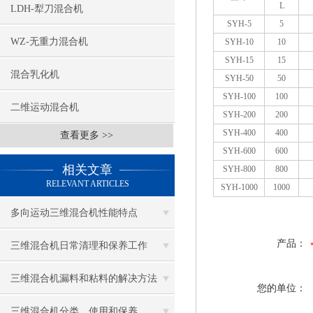
L
LDH-犁刀混合机
SYH-5
5
WZ-无重力混合机
SYH-10
10
SYH-15
15
混合乳化机
SYH-50
50
SYH-100
100
二维运动混合机
SYH-200
200
SYH-400
400
查看更多 >>
SYH-600
600
相关文章
SYH-800
800
RELEVANT ARTICLES
SYH-1000
1000
多向运动三维混合机性能特点
产品：
三维混合机日常清理和保养工作
三维混合机漏料和粘料的解决方法
您的单位：
三维混合机分类、使用和保养