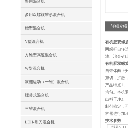
多用混合机
多用双螺旋锥形混合机
详细介绍
槽型混合机
V型混合机
有机肥双螺
两螺杆自转
方锥型高速混合机
油、冶金矿
有机肥双螺
W型混合机
自锥体向上
剪切，扩散
滚翻运动（一维）混合机
产品特点1
均匀。本机
螺带式混合机
出料干净3、
制剂稳定，
三维混合机
容器进行加
技术参数
LDH-犁刀混合机
型号SHJ