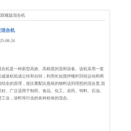
肥双螺旋混合机
旋混合机
-08-26
混合机是一种新型高效、高精度的混和设备。该机采用一套
轮减速机组成公转和自转，利用长短搅拌螺杆回转运动和两
相结全的原理，使比重配比悬殊的物料达到理想的混合度,混
果好。广泛适用于制药、食品、化工、农药、饲料、石油、
材工业，涂料等行业的各种粉体的混合。