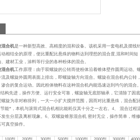
是一种新型高效、高精度的混和设备。该机采用一套电机及摆线
旋混合机
运动相结全的原理，使比重配比悬殊的物料达到理想的混合度,混和时间短
山、建材工业，涂料等行业的各种粉体的混合。
旋混合机
工作原理：由于双螺旋的公转而使粉体沿着锥体壁作圆周运动。
升流及螺旋外圆周表面上排出，即螺旋轴方向混合。螺旋在混合机内公转
，渗合的复合运动。因此粉体物料在这种混合机内能迅速达到均匀的混合
、 结构先进，操作方便、运行安全可靠，螺旋轴无底部轴承，它清除了因底
双螺旋为非对称排列，一大一小扩大搅拌范围，因而对比重悬殊，混合配
 节能*，本机与滚筒式混合机相比能耗仅其十分之一左右。4、 混合过程
不发生分层及离析现象。6、双螺旋锥形混合机 密封无尘，操作简单，维
压可真空操作。
100型
200型
300型
500型
1000型
2000型
3000型
400