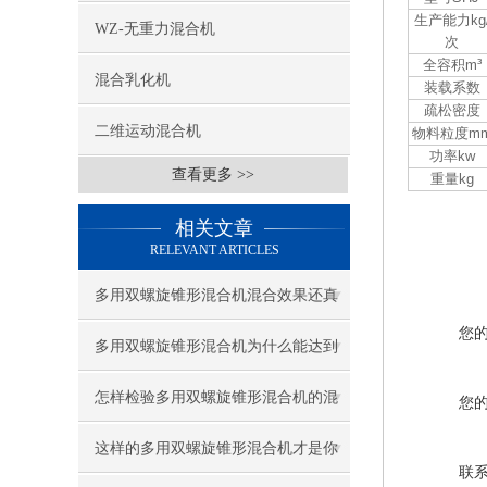
生产能力kg
WZ-无重力混合机
次
全容积m³
混合乳化机
装载系数
疏松密度
二维运动混合机
物料粒度m
功率kw
查看更多 >>
重量kg
相关文章
RELEVANT ARTICLES
多用双螺旋锥形混合机混合效果还真
您
是理想
多用双螺旋锥形混合机为什么能达到
这么好的混合效果？
怎样检验多用双螺旋锥形混合机的混
您
合质量?
这样的多用双螺旋锥形混合机才是你
联