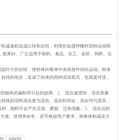
针轮减速机组成公转和自转，利用长短搅拌螺杆回转运动和
，效果好。广泛适用于制药、食品、化工、农药、饲料、石
螺旋叶片的自转，使粉体向锥体中央排放作径向运动。粉体
，自转的组合，造成了粉体的四种流动形式，也就是对流，
。
部轴承的漏粉而引起的故障。2、 混合速度快，混合质量
比特殊的混料混合更为适合。混合时间短，混合均匀度高，
温和，物料不会产生压馈、磨损、过热现象。5、 混合后的
修方便。使用寿命长，还可根据用户要求，将锥体制成压力
0型
5000型