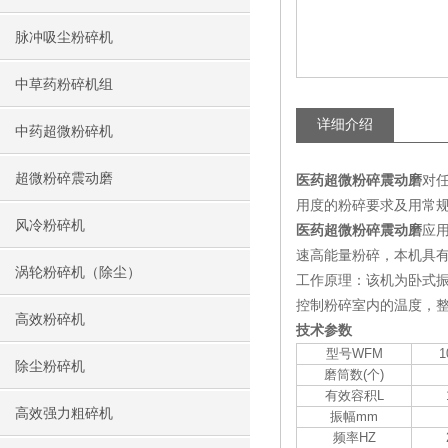
脉冲吸尘粉碎机
中草药粉碎机组
详细介绍
中药超微粉碎机
超微粉碎震动磨
医药超微粉碎震动磨
对
用度的粉碎要求及用常
风冷粉碎机
医药超微粉碎震动磨
应
速高能量粉碎，本机具
涡轮粉碎机（除尘）
工作原理：该机为卧式
控制粉碎室内的温度，整
高效粉碎机
技术参数
型号WFM
1
除尘粉碎机
磨筒数(个)
有效容积L
高效强力粗碎机
振幅mm
频率HZ