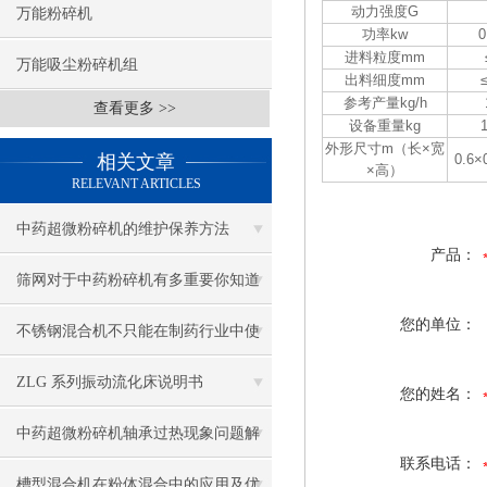
动力强度G
万能粉碎机
功率kw
0
进料粒度mm
万能吸尘粉碎机组
出料细度mm
参考产量kg/h
查看更多 >>
设备重量kg
外形尺寸m（长×宽
相关文章
0.6×
×高）
RELEVANT ARTICLES
中药超微粉碎机的维护保养方法
产品：
筛网对于中药粉碎机有多重要你知道
您的单位：
吗？
不锈钢混合机不只能在制药行业中使
用
ZLG 系列振动流化床说明书
您的姓名：
中药超微粉碎机轴承过热现象问题解
联系电话：
答
槽型混合机在粉体混合中的应用及优