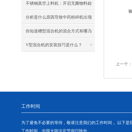
不锈钢真空上料机：开启无菌物料处
理的新纪元
分析是什么原因导致中药粉碎机出现
堵塞现象
你知道槽型混合机的混合方式有哪几
种吗？
V型混合机的安装技巧是什么？
上一个
工作时间
为了避免不必要的等待，敬请注意我们的工作时间 。以下是
工作时间，中国大陆法定节假日除外。