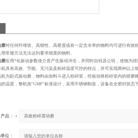
动磨
对任何纤维状、高韧性、高硬度或有一定含水率的物料均可进行有效
及用常规方法无法达到要求细度的物料。
动磨
应用*化振动参数使介质产生振动冲击，并同时自转及公转，使物为
本机具有高效、节能、无污染及粉碎温度可控的特点，并可实现两种以上
该机为卧式振动磨，物料由加料斗进入粉碎室，经振动将粉碎室内的研磨
内的温度，整机按“GMP"标准设计，采用不锈钢制造，设备在全密封状态
产品：
的单位：