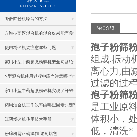
相关文章
RELEVANT ARTICLES
降低筛粉机噪音的方法
详细介绍
方锥型高速混合机的混合效果能有多
孢子粉筛
理想？
使用粉碎机要注意哪些问题
组成.振动
家用小型中药超微粉碎机安全问题绝
离心力,由
不能忽视
V型混合机使用过程中应当注意哪些？
过滤的过程
祥达为您提供以下几点
家用小型中药超微粉碎机实现了纤维
孢子粉筛
是工业原
材料的超细粉碎
药用混合机工作效率由哪些因素决定?
体积小，
江阴粉碎机使用技术手册
低，清洗*
粉碎机需正确操作 避免堵塞