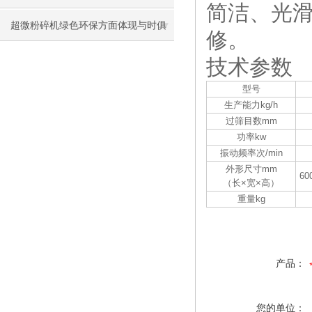
简洁、光滑
超微粉碎机绿色环保方面体现与时俱
修。
进
技术参数
型号
生产能力kg/h
过筛目数mm
功率kw
振动频率次/min
外形尺寸mm
60
（长×宽×高）
重量kg
产品：
您的单位：