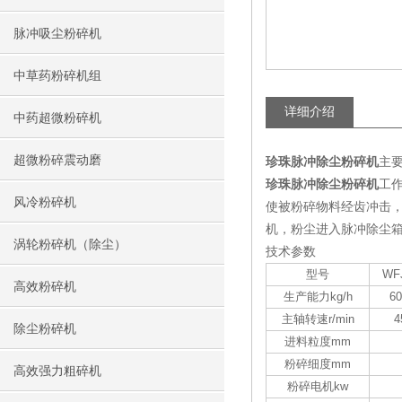
脉冲吸尘粉碎机
中草药粉碎机组
详细介绍
中药超微粉碎机
超微粉碎震动磨
珍珠脉冲除尘粉碎机
主
珍珠脉冲除尘粉碎机
工
风冷粉碎机
使被粉碎物料经齿冲击
机，粉尘进入脉冲除尘箱
涡轮粉碎机（除尘）
技术参数
型号
WF
高效粉碎机
生产能力kg/h
60
主轴转速r/min
4
除尘粉碎机
进料粒度mm
粉碎细度mm
高效强力粗碎机
粉碎电机kw