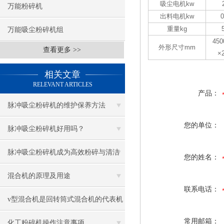
吸尘电机kw
万能粉碎机
出料电机kw
0
重量kg
万能吸尘粉碎机组
450
外形尺寸mm
查看更多 >>
×
相关文章
RELEVANT ARTICLES
产品：
脉冲吸尘粉碎机的维护保养方法
您的单位：
脉冲吸尘粉碎机好用吗？
脉冲吸尘粉碎机成为高效粉碎与清洁
您的姓名：
的得力助手
混合机的原理及用途
联系电话：
v型混合机是回转筒式混合机的代表机
常用邮箱：
型之一
化工粉碎机操作注意事项