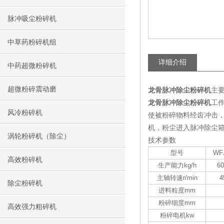
脉冲吸尘粉碎机
中草药粉碎机组
详细介绍
中药超微粉碎机
超微粉碎震动磨
龙骨脉冲除尘粉碎机
主
龙骨脉冲除尘粉碎机
工
风冷粉碎机
使被粉碎物料经齿冲击
机，粉尘进入脉冲除尘箱
涡轮粉碎机（除尘）
技术参数
型号
WF
高效粉碎机
生产能力kg/h
60
主轴转速r/min
4
除尘粉碎机
进料粒度mm
粉碎细度mm
高效强力粗碎机
粉碎电机kw