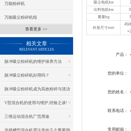
吸尘电机kw
万能粉碎机
出料电机kw
0
重量kg
万能吸尘粉碎机组
450
外形尺寸mm
查看更多 >>
×
相关文章
RELEVANT ARTICLES
产品：
脉冲吸尘粉碎机的维护保养方法
您的单位：
脉冲吸尘粉碎机好用吗？
脉冲吸尘粉碎机成为高效粉碎与清洁
您的姓名：
的得力助手
V型混合机的使用与维护,经验之谈!
联系电话：
三维运动混合机广范用途
常用邮箱：
选择槽型混合机需注意的几个重要因