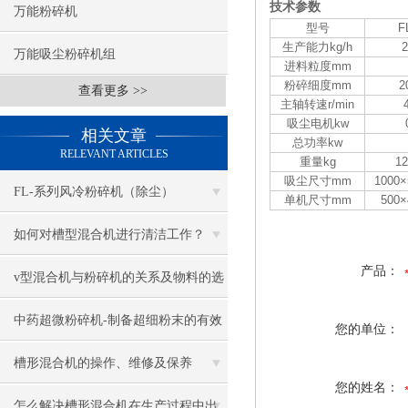
技术参数
万能粉碎机
型号
F
生产能力kg/h
2
万能吸尘粉碎机组
进料粒度mm
粉碎细度mm
2
查看更多 >>
主轴转速r/min
吸尘电机kw
相关文章
总功率kw
RELEVANT ARTICLES
重量kg
12
吸尘尺寸mm
1000×
FL-系列风冷粉碎机（除尘）
单机尺寸mm
500×
如何对槽型混合机进行清洁工作？
产品：
v型混合机与粉碎机的关系及物料的选
择
中药超微粉碎机-制备超细粉末的有效
您的单位：
工具
槽形混合机的操作、维修及保养
您的姓名：
怎么解决槽形混合机在生产过程中出