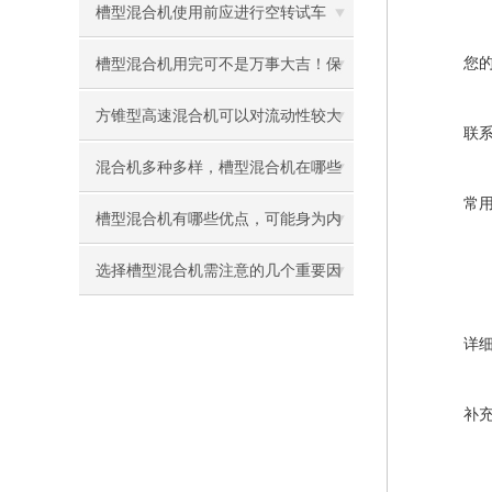
槽型混合机使用前应进行空转试车
您
槽型混合机用完可不是万事大吉！保
养工作一定不能忘
方锥型高速混合机可以对流动性较大
联
的物料进行均匀混合
混合机多种多样，槽型混合机在哪些
常
情况下适用？
槽型混合机有哪些优点，可能身为内
行的你都说不清吧
选择槽型混合机需注意的几个重要因
素
详
补