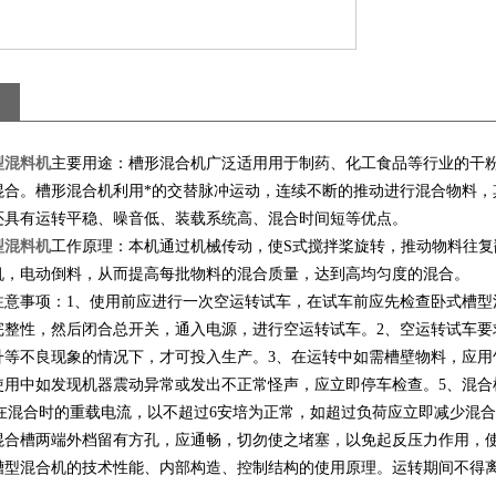
型混料机
主要用途：槽形混合机广泛适用用于制药、化工食品等行业的干
混合。槽形混合机利用*的交替脉冲运动，连续不断的推动进行混合物料，
还具有运转平稳、噪音低、装载系统高、混合时间短等优点。
型混料机
工作原理：本机通过机械传动，使S式搅拌桨旋转，推动物料往
机，电动倒料，从而提高每批物料的混合质量，达到高均匀度的混合。
注意事项：1、使用前应进行一次空运转试车，在试车前应先检查卧式槽型
完整性，然后闭合总开关，通入电源，进行空运转试车。
2、空运转试车
升等不良现象的情况下，才可投入生产
。3、在运转中如需槽壁物料，应用
使用中如发现机器震动异常或发出不正常怪声，应立即停车检查。5、混合
动机在混合时的重载电流，以不超过6安培为正常，如超过负荷应立即减少混
混合槽两端外档留有方孔，应通畅，切勿使之堵塞，以免起反压力作用，使
槽型混合机的技术性能、内部构造、控制结构的使用原理。运转期间不得