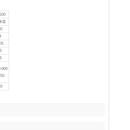
500
单桨
00
4
05
5
5
×900
250
20