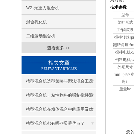
技术参数
WZ-无重力混合机
型号
混合乳化机
桨叶形式
工作容积L
二维运动混合机
搅拌转速rp
翻转角度r/m
查看更多 >>
搅拌电机k
倒料电机k
相关文章
外形尺寸
RELEVANT ARTICLES
mm（长×宽
槽型混合机选型策略与湿法混合工况
高）
重量kg
考量
槽型混合机：粘性物料的强制搅拌混
合装备
槽型混合机在粉体混合中的应用及优
势
槽型混合机都有哪些显著优点？
您