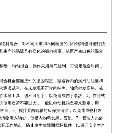
粉物料混合，对不同比重和不同粒度的几种物料也能进行快
其生产的涡流具有变化的能力梯度、从而产生出色的混合
复翻动，均匀混合，操作采用电气控制，可设定混合时间，
混合机全部连接件的坚固程度，减速器内的润滑油油量和
要求逐项试验。在未发现不正常的响声、轴承档发高热、减
竹木器工具，切不可用手，以免造成伤手事故。4、在卧式
机使用负荷不要过大，一般以电动机的负荷来测定，用
合容量。6、搅拌桨两端轴封应保持清洁，以免造成物料发
污物渗入轴心，使槽内物料发黑、变质。7、管理人员必
离开工作地点，防止发生故障而损坏机件，以保证安全生产