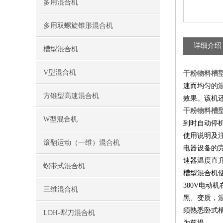
多用混合机
多用双螺旋锥形混合机
详细介绍
槽型混合机
V型混合机
干粉物料槽
速而均匀的
方锥型高速混合机
效果。该机
干粉物料槽
W型混合机
到时自动停
使用说明及
滚翻运动（一维）混合机
电器设备的
速器温度直
螺带式混合机
槽型混合机
380V电
三维混合机
黑、变质，
须熟悉卧式
LDH-犁刀混合机
为前提。