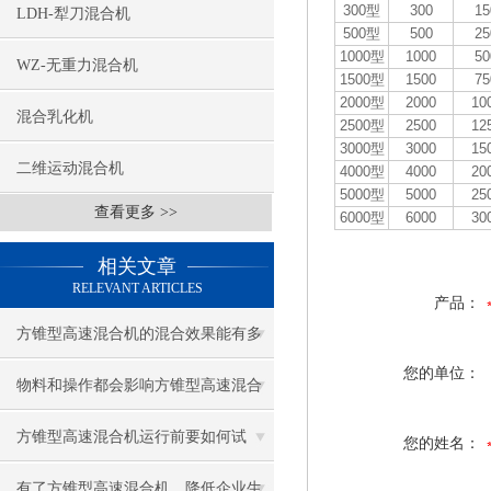
300型
300
15
LDH-犁刀混合机
500型
500
25
1000型
1000
50
WZ-无重力混合机
1500型
1500
75
2000型
2000
10
混合乳化机
2500型
2500
12
3000型
3000
15
二维运动混合机
4000型
4000
20
5000型
5000
25
查看更多 >>
6000型
6000
30
相关文章
RELEVANT ARTICLES
产品：
方锥型高速混合机的混合效果能有多
您的单位：
理想？
物料和操作都会影响方锥型高速混合
机的产量
方锥型高速混合机运行前要如何试
您的姓名：
机？
有了方锥型高速混合机，降低企业生