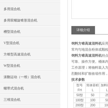
多用混合机
多用双螺旋锥形混合机
详细介绍
槽型混合机
V型混合机
饲料方锥高速混料机
应
常均匀地混合粉体或颗
方锥型高速混合机
饲料方锥高速混料机
特
可靠、操作方便。桶体内
W型混合机
工作原理
：
将物料装入
烈翻转和扩散收缩作用
滚翻运动（一维）混合机
技术参数
型号
筒体容积
加料
螺带式混合机
FH
L
L
50型
50
2
三维混合机
100型
100
5
200型
200
10