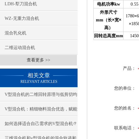
LDH-犁刀混合机
电机功率kw
0.55
外形尺寸
×
1780
6
WZ-无重力混合机
×
×
mm
（长
宽
×
185
高）
混合乳化机
回转总高度mm
1450
二维运动混合机
查看更多 >>
产品：
相关文章
RELEVANT ARTICLES
您的单位：
V型混合机的二维回转原理与低剪切均
您的姓名：
质应用
V型混合机：精细物料混合优选，赋能
多行业精准生产
如何选择适合自己需求的V型混合机？
联系电话：
三维混合机和v型混合机的混合轨迹和