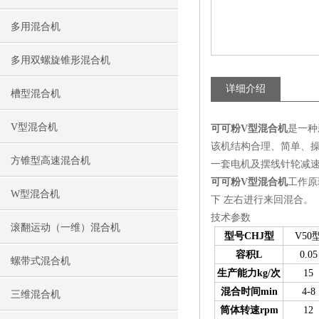
多用混合机
多用双螺旋锥形混合机
详细介绍
槽型混合机
V型混合机
可可粉V型混合机
是一种
该机结构合理、简单、
方锥型高速混合机
一套电机及摆线针轮减
可可粉V型混合机
工作原
W型混合机
下 左右进行来回混合。
技术参数
滚翻运动（一维）混合机
型号CHJ型
V50
容积L
0.05
螺带式混合机
生产能力kg/次
15
混合时间min
4-8
三维混合机
筒体转速rpm
12