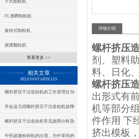
干式制粒机
FL沸腾制粒机
详细介绍
旋转式制粒机
螺杆挤压
摇摆颗粒机
剂、塑料
查看更多 >>
料、日化
相关文章
RELEVANT ARTICLES
螺杆挤压
螺杆挤压干法造粒机的工作原理分为
出形式有
机等部分
以下几个步骤
学会这几招螺杆挤压干法造粒机故障
件作用 下
轻松判定
螺杆挤压干法造粒机常见故障分析及
挤出模板
解决方法参考
中药超微粉碎机的出现，为中草药的