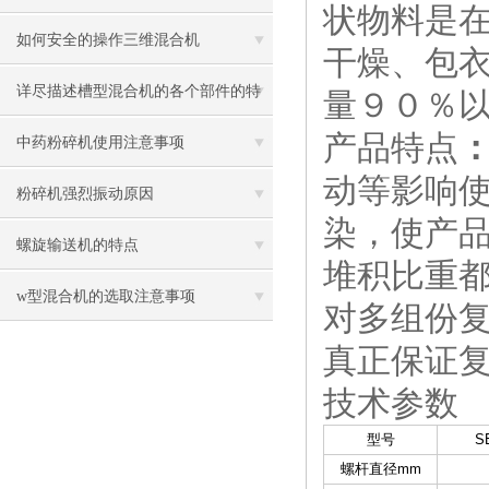
状物料是在
制作提供了极大的便利
如何安全的操作三维混合机
干燥、包
详尽描述槽型混合机的各个部件的特
量９０％
产品特点
性
中药粉碎机使用注意事项
动等影响
粉碎机强烈振动原因
染，使产品
螺旋输送机的特点
堆积比重
w型混合机的选取注意事项
对多组份
真正保证
技术参数
型号
S
螺杆直径mm