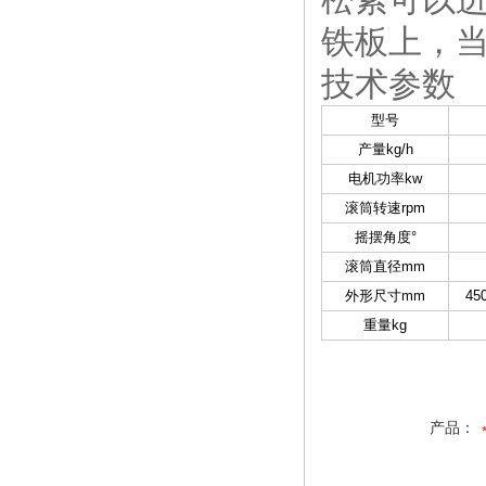
铁板上，
技术参数
型号
产量kg/h
电机功率kw
滚筒转速rpm
摇摆角度°
滚筒直径mm
外形尺寸mm
45
重量kg
产品：