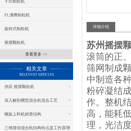
干式制粒机
FL沸腾制粒机
详细介绍
旋转式制粒机
苏州摇摆
摇摆颗粒机
滚筒的正
查看更多 >>
筛网制成
相关文章
RELEVANT ARTICLES
中制造各
供应 摇摆颗粒机
粉碎凝结
作。整机
深入解剖槽型混合机混合工艺
高，能耗
螺旋上料机材质结构
理，光洁
三维摆动混合机结构特点及工作原理