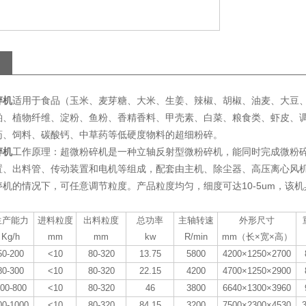
适用于食品（玉米、麦芽糖、大米、生姜、辣椒、胡椒、油麦、大豆
碎机
粕、植物纤维、淀粉、鱼粉、香精香料、甲壳素、白菜、粮食类、虾皮、
药、饲料、碳酸钙、中草药等低硬度物料的超细粉碎。
工作原理：超微粉碎机是一种立轴反射型微粉碎机，能同时完成微粉
碎机
置、出料管、传动装置和电机等组成，配套由主机、除尘器、高压离心风
机的情况下，可任意调节粒度。产品粒度均匀，细度可达10-5um，该
生产能力
进料粒度
出料粒度
总功率
主轴转速
外形尺寸
Kg/h
mm
mm
kw
R/min
mm（长×宽×高）
50-200
<10
80-320
13.75
5800
4200×1250×2700
80-300
<10
80-320
22.15
4200
4700×1250×2900
00-800
<10
80-320
46
3800
6640×1300×3960
00-1000
<10
80-320
84.15
3200
7500×2300×4530