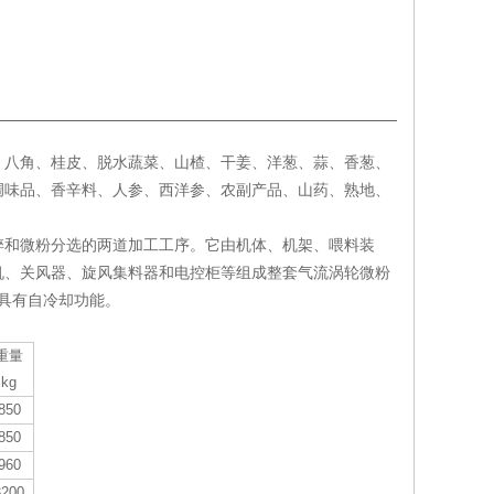
、八角、桂皮、脱水蔬菜、山楂、干姜、洋葱、蒜、香葱、
调味品、香辛料、人参、西洋参、农副产品、山药、熟地、
碎和微粉分选的两道加工工序。它由机体、机架、喂料装
机、关风器、旋风集料器和电控柜等组成整套气流涡轮微粉
机具有自冷却功能。
重量
kg
850
850
960
3200