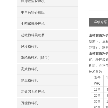
脉冲吸尘粉碎机
中草药粉碎机组
详细介绍
中药超微粉碎机
超微粉碎震动磨
山楂超微粉
胡萝卜、豆
风冷粉碎机
菠菜）、制
山楂超微粉
涡轮粉碎机（除尘）
置、粉碎装
机组。在不停
高效粉碎机
技术参数
型号
除尘粉碎机
WFJ
15型
高效强力粗碎机
20型
30型
1
万能粉碎机
60型
2