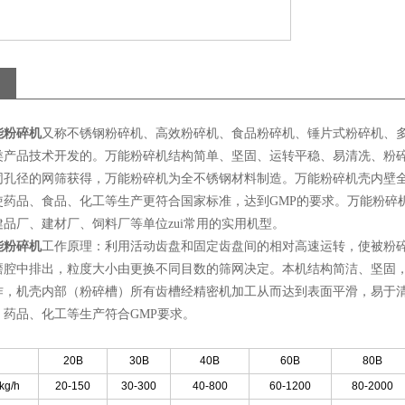
能粉碎机
又称不锈钢粉碎机、高效粉碎机、食品粉碎机、锤片式粉碎机、
类产品技术开发的。万能粉碎机结构简单、坚固、运转平稳、易清冼、粉
同孔径的网筛获得，万能粉碎机为全不锈钢材料制造。万能粉碎机壳内壁
使药品、食品、化工等生产更符合国家标准，达到GMP的要求。万能粉碎
品厂、建材厂、饲料厂等单位zui常用的实用机型。
能粉碎机
工作原理：利用活动齿盘和固定齿盘间的相对高速运转，使被粉
磨腔中排出，粒度大小由更换不同目数的筛网决定。本机结构简洁、坚固
作，机壳内部（粉碎槽）所有齿槽经精密机加工从而达到表面平滑，易于
、药品、化工等生产符合GMP要求。
20B
30B
40B
60B
80B
g/h
20-150
30-300
40-800
60-1200
80-2000