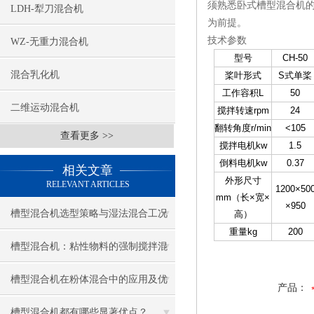
须熟悉卧式槽型混合机
LDH-犁刀混合机
为前提。
技术参数
WZ-无重力混合机
型号
CH-50
混合乳化机
桨叶形式
S式单桨
工作容积L
50
二维运动混合机
搅拌转速rpm
24
翻转角度r/min
<105
查看更多 >>
搅拌电机kw
1.5
倒料电机kw
0.37
相关文章
外形尺寸
RELEVANT ARTICLES
1200×50
mm（长×宽×
×950
槽型混合机选型策略与湿法混合工况
高）
重量kg
200
考量
槽型混合机：粘性物料的强制搅拌混
合装备
槽型混合机在粉体混合中的应用及优
产品：
势
槽型混合机都有哪些显著优点？