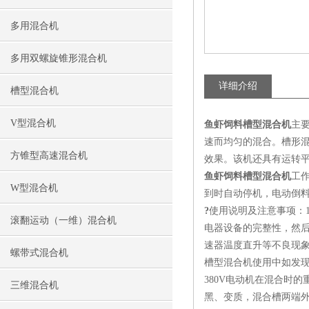
多用混合机
多用双螺旋锥形混合机
详细介绍
槽型混合机
V型混合机
鱼虾饲料槽型混合机
主
速而均匀的混合。槽形
方锥型高速混合机
效果。该机还具有运转
鱼虾饲料槽型混合机
工
W型混合机
到时自动停机，电动倒
?
使用说明及注意事项：
滚翻运动（一维）混合机
电器设备的完整性，然
速器温度直升等不良现
螺带式混合机
槽型混合机使用中如发
380V电动机在混合时
三维混合机
黑、变质，混合槽两端