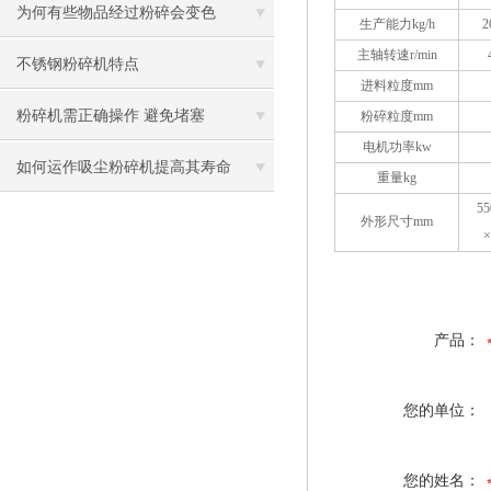
为何有些物品经过粉碎会变色
生产能力kg/h
2
主轴转速r/min
不锈钢粉碎机特点
进料粒度mm
粉碎机需正确操作 避免堵塞
粉碎粒度mm
电机功率kw
如何运作吸尘粉碎机提高其寿命
重量kg
55
外形尺寸mm
×
产品：
您的单位：
您的姓名：