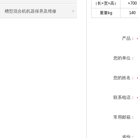
（长×宽×高）
×700
些？
槽型混合机机器保养及维修
重量kg
140
产品：
您的单位：
您的姓名：
联系电话：
常用邮箱：
省份：