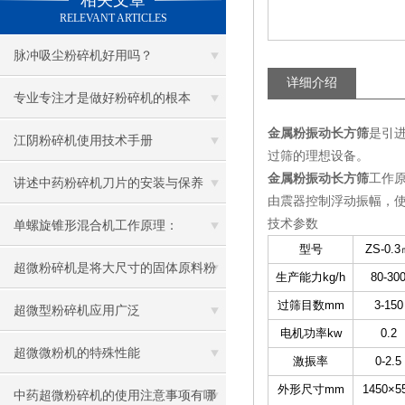
相关文章
RELEVANT ARTICLES
脉冲吸尘粉碎机好用吗？
详细介绍
专业专注才是做好粉碎机的根本
金属粉振动长方筛
是引
江阴粉碎机使用技术手册
过筛的理想设备。
金属粉振动长方筛
工作原
讲述中药粉碎机刀片的安装与保养
由震器控制浮动振幅，
技术参数
单螺旋锥形混合机工作原理：
型号
ZS-0.
超微粉碎机是将大尺寸的固体原料粉
生产能力kg/h
80-30
过筛目数mm
3-150
碎至要求尺寸的机械
超微型粉碎机应用广泛
电机功率kw
0.2
超微微粉机的特殊性能
激振率
0-2.5
外形尺寸mm
1450×5
中药超微粉碎机的使用注意事项有哪