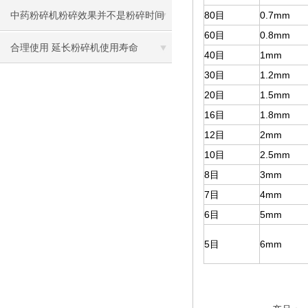
80目
0.7mm
中药粉碎机粉碎效果并不是粉碎时间
60目
0.8mm
越长越好
合理使用 延长粉碎机使用寿命
40目
1mm
30目
1.2mm
20目
1.5mm
16目
1.8mm
12目
2mm
10目
2.5mm
8目
3mm
7目
4mm
6目
5mm
5目
6mm