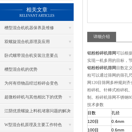
相关文章
RELEVANT ARTICLES
槽型混合机机器保养及维修
详细介绍
双螺旋混合机原理及应用
铝粉粉碎机筛网
可以根据
卧式螺带混合机安装注意要点
实现一机多用的目标，
铝粉粉碎机筛网
目数定
槽型混合机的优势
粒可以通过筛网的筛孔尺
网120目筛网多种规则齐全，万
为何有些物品经过粉碎会变色
粉碎机、针棒式粉碎机、
超微粉碎机与其他相比下的优势
制。粉碎机筛网不锈钢80
技术参数
江阴优质螺旋上料机堵塞问题的解决
目数
孔径
120目
0.4mm
策略
W型混合机原理及主要工作特色
100目
0.6mm