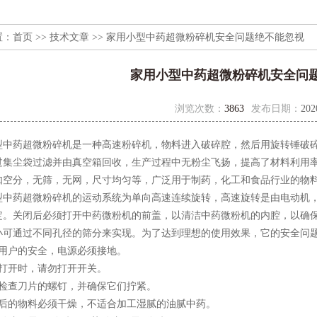
置：
首页
>>
技术文章
>> 家用小型中药超微粉碎机安全问题绝不能忽视
家用小型中药超微粉碎机安全问
浏览次数：
3863
发布日期：
202
药超微粉碎机是一种高速粉碎机，物料进入破碎腔，然后用旋转锤破碎
过集尘袋过滤并由真空箱回收，生产过程中无粉尘飞扬，提高了材料利用
如空分，无筛，无网，尺寸均匀等，广泛用于制药，化工和食品行业的物
药超微粉碎机的运动系统为单向高速连续旋转，高速旋转是由电动机，
定。关闭后必须打开中药微粉机的前盖，以清洁中药微粉机的内腔，以确
小可通过不同孔径的筛分来实现。为了达到理想的使用效果，它的安全问
户的安全，电源必须接地。
开时，请勿打开开关。
查刀片的螺钉，并确保它们拧紧。
的物料必须干燥，不适合加工湿腻的油腻中药。