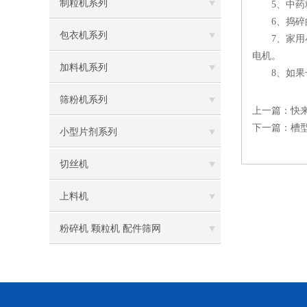
制粒机系列
5、中药粉
6、捣碎的
包衣机系列
7、家用小
电机。
加料机系列
8、如果长
筛粉机系列
上一篇：
快
下一篇：
槽
小型片剂系列
切丝机
上料机
粉碎机 颗粒机 配件筛网