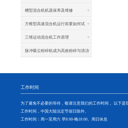
答
槽型混合机机器保养及维修
方锥型高速混合机运行前要如何试
机？
三维运动混合机工作原理
脉冲吸尘粉碎机成为高效粉碎与清洁
的得力助手
工作时间
为了避免不必要的等待，敬请注意我们的工作时间 。以下是
工作时间，中国大陆法定节假日除外。
工作时间：周一至周六 早8:00-晚18:00。周日休息