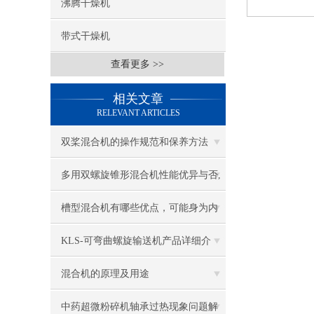
沸腾干燥机
带式干燥机
查看更多 >>
相关文章
RELEVANT ARTICLES
双桨混合机的操作规范和保养方法
（江阴祥达机械）
多用双螺旋锥形混合机性能优异与否,
这些能说明
槽型混合机有哪些优点，可能身为内
行的你都说不清吧
KLS-可弯曲螺旋输送机产品详细介
绍：
混合机的原理及用途
中药超微粉碎机轴承过热现象问题解