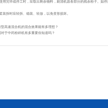
用完毕或停工时，应取出剩余物料，刷清机器各部分的残余粉子。如停
装拆时应轻拆、稳装、轻放，以免变形损坏。
锥型高速混合机的混合效果能有多理想？
网对于中药粉碎机有多重要你知道吗？