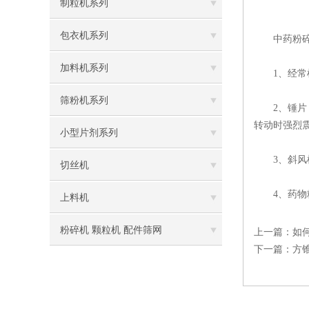
制粒机系列
包衣机系列
中药粉碎机
加料机系列
1、经常检
筛粉机系列
2、锤片，
转动时强烈
小型片剂系列
3、斜风机
切丝机
4、药物粉
上料机
粉碎机 颗粒机 配件筛网
上一篇：
如
下一篇：
方