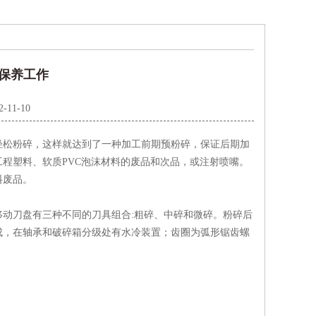
保养工作
2-11-10
轻松粉碎，这样就达到了一种加工前期预粉碎，保证后期加
程塑料、软质PVC泡沫材料的废品和次品，或注射喷嘴。
料废品。
动刀盘有三种不同的刀具组合:粗碎、中碎和微碎。粉碎后
成，在轴承和破碎箱分级处有水冷装置；齿圈为弧形锯齿螺