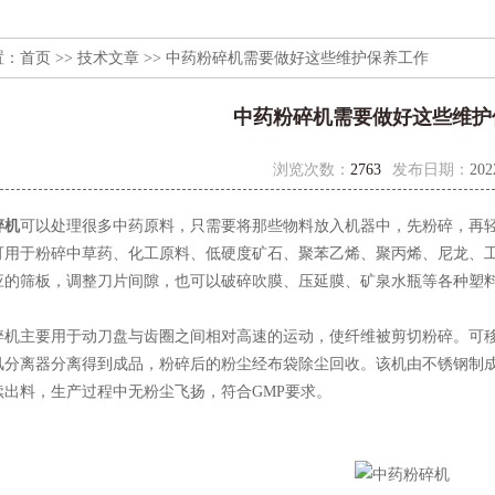
置：
首页
>>
技术文章
>> 中药粉碎机需要做好这些维护保养工作
中药粉碎机需要做好这些维护
浏览次数：
2763
发布日期：
202
碎机
可以处理很多中药原料，只需要将那些物料放入机器中，先粉碎，再
可用于粉碎中草药、化工原料、低硬度矿石、聚苯乙烯、聚丙烯、尼龙、工
应的筛板，调整刀片间隙，也可以破碎吹膜、压延膜、矿泉水瓶等各种塑
主要用于动刀盘与齿圈之间相对高速的运动，使纤维被剪切粉碎。可移
风分离器分离得到成品，粉碎后的粉尘经布袋除尘回收。该机由不锈钢制
续出料，生产过程中无粉尘飞扬，符合GMP要求。