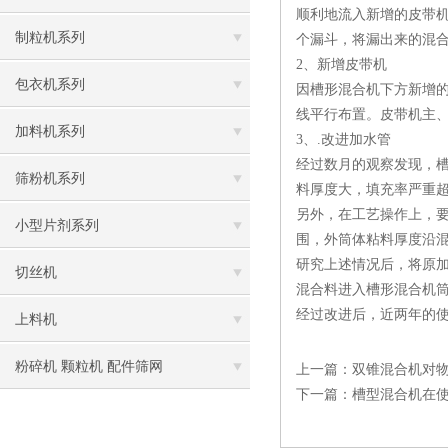
顺利地流入新增的皮带机
制粒机系列
个漏斗，将漏出来的混
2、新增皮带机
包衣机系列
因槽形混合机下方新增的
线平行布置。皮带机主、从
加料机系列
3、.改进加水管
经过数月的观察发现，
筛粉机系列
料厚度大，填充率严重
另外，在工艺操作上，
小型片剂系列
围，外筒体粘料厚度沿混
研究上述情况后，将原
切丝机
混合料进入槽形混合机
经过改进后，近两年的
上料机
粉碎机 颗粒机 配件筛网
上一篇：
双锥混合机对
下一篇：
槽型混合机在使