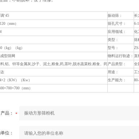
调‘45
振动筛：
长
-120（mm）
筛孔尺寸：
6-
4
应用领域：
化
是
类型：
筛
50（kg）（kg）
型号：
ZS
电成型筛网
物料运行轨迹：
直
料,铝、锌等金属灰,沙子、泥土,粮食,药,茶叶,脱水蔬菜粉,粮食、药
产品类型：
全
祥达
用途：
工
.4×2（KW）（Kw）
生产能力：
80
500×700×700（mm）
产品：
的单位：