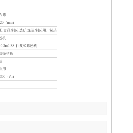
方筛
120（mm）
工,食品,制药,选矿,煤炭,制药用、制药
粉机
-0.3m2 ZS-往复式筛粉机
线振动筛
新
业用
-300（t/h）