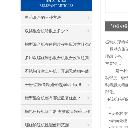
相关文章
RELEVANT ARTICLES
中药混合的三种方法
详细介绍
双桨混合机转数是多少？
振动方形筛粉
槽型混合机在使用过程中应注意什么?
振动方形筛粉
理想设备.
多用双螺旋锥形混合机混合效果还真
主要特点：
是理想
是一种适合
不锈钢真空上料机：开启无菌物料处
动强度、较
理的新纪元
干粉/湿粉造粒如何选择应用设备
动筛超大筛
型化。
槽型混合机都有哪些显著优点？
♣该机结构
计。
蜗轮粉碎机除尘器 有效改善粉碎工作
♣设备材质符
♣表面处理
环境
螺旋输送机性能使用范围
♣夹具夹持