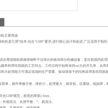
机主要用途:
机是引用*技术,结合"GMP"要求,进行精心设计和改进,广泛适用于制
潮湿细粒级难筛物料干法筛分的振动筛分机械设备，是目前国内处理难
低频率和弹性筛面的工艺特点。工作过程中始终保持zui大的开孔率，从
面和大处理能力可满足现场的生产需要。振动筛筛子的结构采用多段筛面
应简单，操作维修方便，体积小，处理量大，噪音低，抗腐蚀，低故障，寿
合GMP规范，材质的厚度≧3mm。
：外观简洁、光滑平整、*、易清洁。
坚固，不易损坏，便于维修。