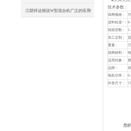
技术参数：
江阴祥达细说W型混合机广泛的应用
筛网规格：
可
进料粒度<：
6
领域
筛面层数：
1-
加工定制：
重量：
5
筛网材料：
适用对象：
塑
品牌：
电机功率：
0
外形尺寸：
1
您