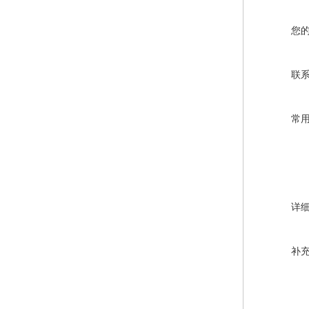
您
联
常
详
补