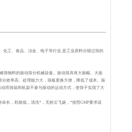
药、化工、食品、冶金、电子等行业,是工业原料分级过筛的
筛物料的振动筛分机械设备。振动筛具有大振幅、大振
而筛分效率高、处理能力大，筛板更换方便，降低了成本。振
振动而筛箱和机架不参与振动的运动方式，使筛子实现了大
命长，耗能低，清洗*，无粉尘飞扬，*按照GMP要求设