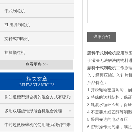
干式制粒机
FL沸腾制粒机
详细介绍
旋转式制粒机
摇摆颗粒机
颜料干式制粒机
应用范
于湿法无法解决的物料
查看更多 >>
工作原
颜料干式制粒机
入，经预压缩进入轧片
相关文章
产品特点
：
RELEVANT ARTICLES
1
开粉颗粒密度均匀，崩
你知道槽型混合机的混合方式有哪几
2
特殊的送料结构，保证
3
轧混水循环冷却，保证
种吗？
多用双螺旋锥形混合机混合原理
4
不需要水或乙醇等润湿
5
采用先进的电动液压，
中药超微粉碎机的使用能为我们带来
6
密封操作无污染，满足