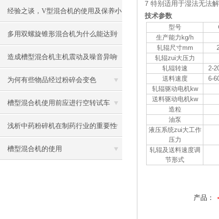
7 特别适用于湿法无法
哪些好处
经验之谈，V型混合机的使用及保养小
技术参数
型号
结
多用双螺旋锥形混合机为什么能达到
生产能力kg/h
轧辊尺寸mm
这么好的混合效果？
造成槽型混合机主机震动及噪音异响
轧辊zui大压力
轧辊转速
2-
送料速度
6-
的原因分析
为何有些物品经过粉碎会变色
轧辊驱动电机kw
送料驱动电机kw
槽型混合机使用前应进行空转试车
造粒
油泵
浅析中药粉碎机在制药行业的重要性
液压系统zui大工作
压力
槽型混合机的使用
轧辊及送料速度调
节形式
产品：