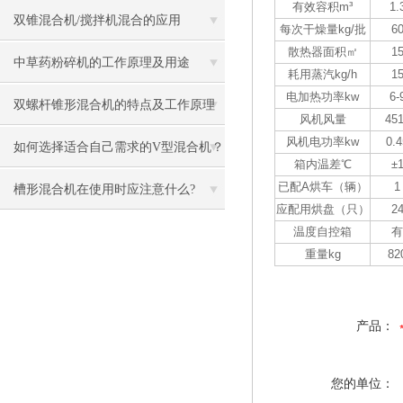
有效容积m³
1.
而方便
双锥混合机/搅拌机混合的应用
每次干燥量kg/批
6
散热器面积㎡
1
中草药粉碎机的工作原理及用途
耗用蒸汽kg/h
1
电加热功率kw
6-
双螺杆锥形混合机的特点及工作原理
风机风量
45
风机电功率kw
0.4
如何选择适合自己需求的V型混合机？
箱内温差℃
±
已配A烘车（辆）
1
槽形混合机在使用时应注意什么?
应配用烘盘（只）
2
温度自控箱
有
重量kg
82
产品：
您的单位：