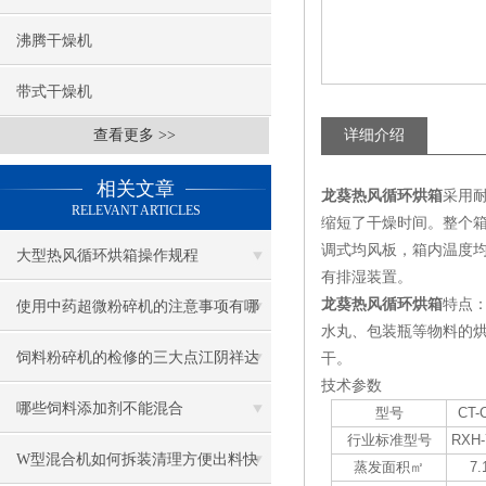
沸腾干燥机
带式干燥机
查看更多 >>
详细介绍
相关文章
龙葵热风循环烘箱
采用
RELEVANT ARTICLES
缩短了干燥时间。整个
调式均风板，箱内温度
大型热风循环烘箱操作规程
有排湿装置。
龙葵热风循环烘箱
特点
使用中药超微粉碎机的注意事项有哪
水丸、包装瓶等物料的
些
饲料粉碎机的检修的三大点江阴祥达
干。
技术参数
机械
哪些饲料添加剂不能混合
型号
CT-
行业标准型号
RXH-
W型混合机如何拆装清理方便出料快
蒸发面积㎡
7.