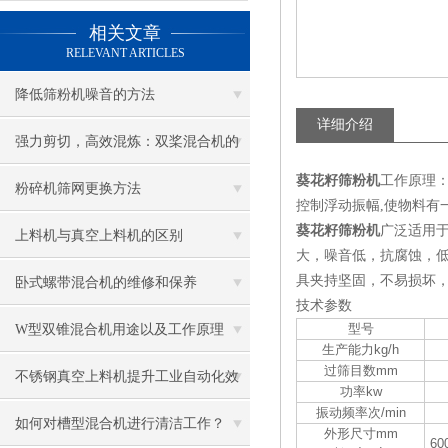
相关文章
RELEVANT ARTICLES
降低筛粉机噪音的方法
详细介绍
强力剪切，高效混炼：双桨混合机的
葵花籽筛粉机
工作原理：
核心优势
粉碎机筛网更换方法
控制浮动振幅,使物料有
葵花籽筛粉机
广泛适用
上料机与真空上料机的区别
大，噪音低，抗腐蚀，低
具夹持坚固，不易损坏
卧式螺带混合机的维修和保养
技术参数
型号
W型双锥混合机用途以及工作原理
生产能力kg/h
过筛目数mm
不锈钢真空上料机提升工业自动化效
功率kw
振动频率次/min
率
如何对槽型混合机进行清洁工作？
外形尺寸mm
60