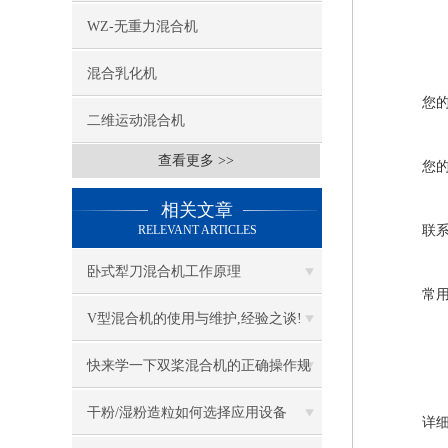
WZ-无重力混合机
混合乳化机
您
二维运动混合机
查看更多 >>
您
相关文章
RELEVANT ARTICLES
联
卧式犁刀混合机工作原理
常
V型混合机的使用与维护,经验之谈!
快来学一下双桨混合机的正确操作规
程
干粉/湿粉造粒如何选择应用设备
详