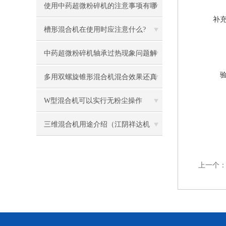
使用中药超微粉碎机的注意事项有哪
补
些
槽形混合机在使用时应注意什么?
中药超微粉碎机轴承过热现象问题解
答
多用双螺旋锥形混合机混合效果还真
是理想
W型混合机可以实行无粉尘操作
三维混合机用途介绍（江阴祥达机
械）
上一个