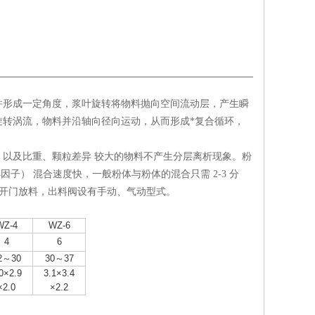
并形成一定角度，浆叶旋转将物料抛向空间流动层，产生瞬
转涡流，物料并沿轴向径向运动，从而形成*复合循环，
以及比重、颗粒差异 较大的物料不产生分层离析现象。粉
变异因子） 混合速度快，一般粉体与粉体的混合只需 2-3 分
双开门放料，出料阀设有手动、气动型式。
WZ-4
WZ-6
4
6
2～30
30～37
0×2.9
3.1×3.4
×2.0
×2.2