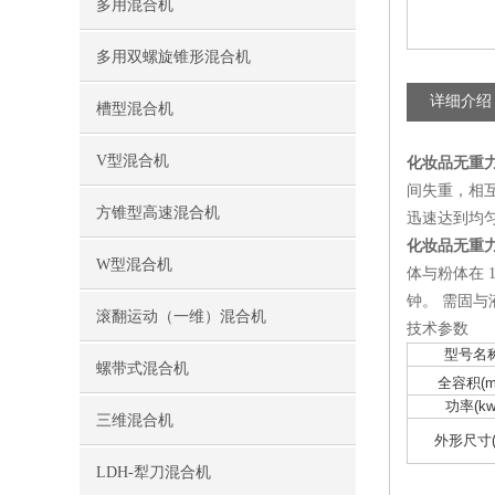
多用混合机
多用双螺旋锥形混合机
详细介绍
槽型混合机
V型混合机
化妆品无重
间失重，相
方锥型高速混合机
迅速达到均
化妆品无重
W型混合机
体与粉体在 
钟。 需固
滚翻运动（一维）混合机
技术参数
型号名
螺带式混合机
全容积(
功率(kw
三维混合机
外形尺寸(
LDH-犁刀混合机