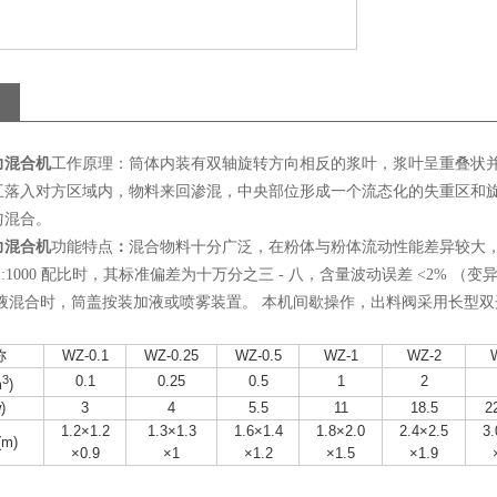
力混合机
工作原理：筒体内装有双轴旋转方向相反的浆叶，浆叶呈重叠状
互落入对方区域内，物料来回渗混，中央部位形成一个流态化的失重区和旋
匀混合。
力混合机
功能特点
：
混合物料十分广泛，在粉体与粉体流动性能差异较大，
1:1000 配比时，其标准偏差为十万分之三 - 八，含量波动误差 <2% （
与液混合时，筒盖按装加液或喷雾装置。 本机间歇操作，出料阀采用长型
称
WZ-0.1
WZ-0.25
WZ-0.5
WZ-1
WZ-2
3
0.1
0.25
0.5
1
2
m
)
)
3
4
5.5
11
18.5
2
1.2×1.2
1.3×1.3
1.6×1.4
1.8×2.0
2.4×2.5
3.
m)
×0.9
×1
×1.2
×1.5
×1.9