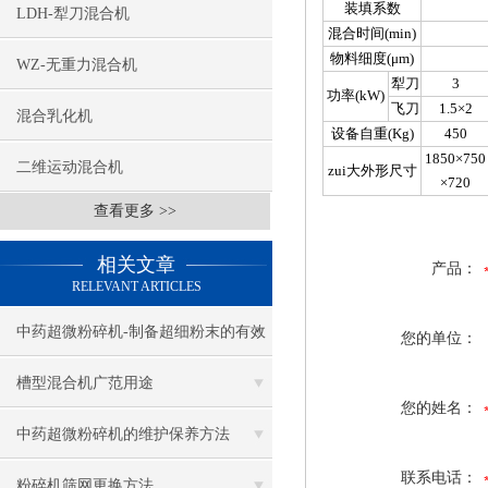
装填系数
LDH-犁刀混合机
混合时间(min)
物料细度(μm)
WZ-无重力混合机
犁刀
3
功率(kW)
飞刀
1.5×2
混合乳化机
设备自重(Kg)
450
1850×750
二维运动混合机
zui大外形尺寸
×720
查看更多 >>
相关文章
产品：
RELEVANT ARTICLES
中药超微粉碎机-制备超细粉末的有效
您的单位：
工具
槽型混合机广范用途
您的姓名：
中药超微粉碎机的维护保养方法
联系电话：
粉碎机筛网更换方法