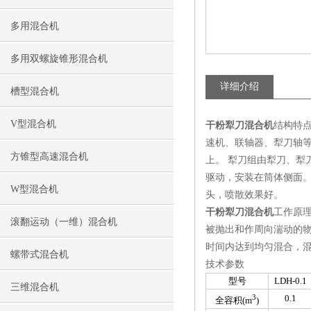
多用混合机
多用双螺旋锥形混合机
详细介绍
槽型混合机
V型混合机
干粉犁刀混合机
结构特
速机、联轴器、犁刀轴
方锥型高速混合机
上。 犁刀组由犁刀、犁
驱动，安装在筒体侧面。
W型混合机
头，喷散效果好。
干粉犁刀混合机
工作原
滚翻运动（一维）混合机
被抛出和作周向湍动的
时间内达到均匀混合，混
螺带式混合机
技术参数
型号
LDH-0.1
三维混合机
3
0.1
全容积(m
)