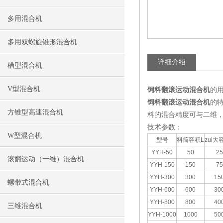
多用混合机
多用双螺旋锥形混合机
详细介绍
槽型混合机
V型混合机
饲料翻滚运动混合机
的
饲料翻滚运动混合机
的
方锥型高速混合机
料的混合精度可与二维
技术参数：
W型混合机
型号
料筒容积L
zui大
YYH-50
50
25
滚翻运动（一维）混合机
YYH-150
150
75
YYH-300
300
15
螺带式混合机
YYH-600
600
30
YYH-800
800
40
三维混合机
YYH-1000
1000
50