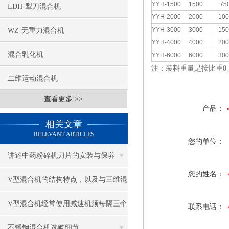
YYH-1500
1500
75
LDH-犁刀混合机
YYH-2000
2000
100
YYH-3000
3000
150
WZ-无重力混合机
YYH-4000
4000
200
混合乳化机
YYH-6000
6000
300
注：装料重量是按比重0.
二维运动混合机
查看更多 >>
产品：
相关文章
RELEVANT ARTICLES
您的单位：
讲述中药粉碎机刀片的安装与保养
您的姓名：
V型混合机的结构特点，以及与三维混
合机不同之处
V型混合机经常使用减速机须每隔三个
联系电话：
月换新油一次
不锈钢混合机选购细节