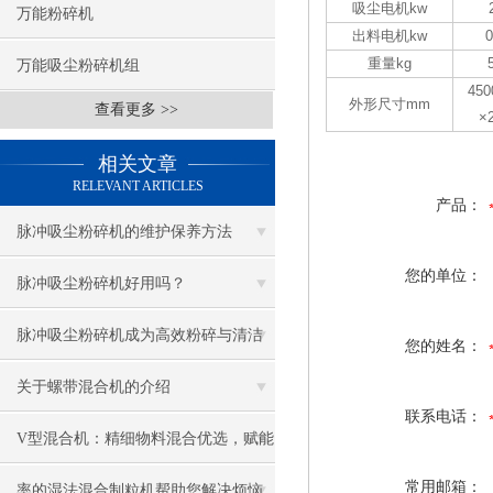
吸尘电机kw
万能粉碎机
出料电机kw
0
重量kg
万能吸尘粉碎机组
450
外形尺寸mm
查看更多 >>
×
相关文章
RELEVANT ARTICLES
产品：
脉冲吸尘粉碎机的维护保养方法
您的单位：
脉冲吸尘粉碎机好用吗？
脉冲吸尘粉碎机成为高效粉碎与清洁
您的姓名：
的得力助手
关于螺带混合机的介绍
联系电话：
V型混合机：精细物料混合优选，赋能
常用邮箱：
多行业精准生产
率的湿法混合制粒机帮助您解决烦恼