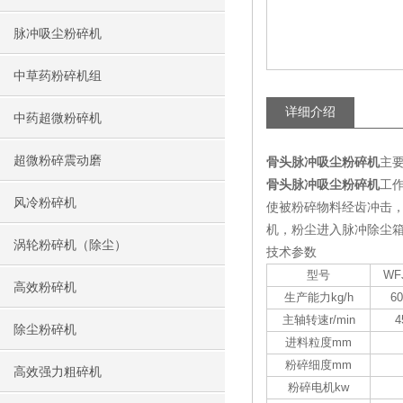
脉冲吸尘粉碎机
中草药粉碎机组
详细介绍
中药超微粉碎机
超微粉碎震动磨
骨头脉冲吸尘粉碎机
主
骨头脉冲吸尘粉碎机
工
风冷粉碎机
使被粉碎物料经齿冲击
机，粉尘进入脉冲除尘箱
涡轮粉碎机（除尘）
技术参数
型号
WF
高效粉碎机
生产能力kg/h
60
主轴转速r/min
4
除尘粉碎机
进料粒度mm
粉碎细度mm
高效强力粗碎机
粉碎电机kw