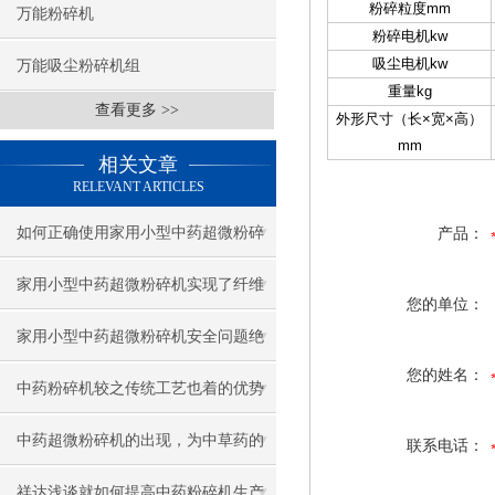
粉碎粒度mm
万能粉碎机
粉碎电机kw
吸尘电机kw
万能吸尘粉碎机组
重量kg
查看更多 >>
外形尺寸（长×宽×高）
mm
相关文章
RELEVANT ARTICLES
如何正确使用家用小型中药超微粉碎
产品：
机呢？
家用小型中药超微粉碎机实现了纤维
您的单位：
材料的超细粉碎
家用小型中药超微粉碎机安全问题绝
您的姓名：
不能忽视
中药粉碎机较之传统工艺也着的优势
中药超微粉碎机的出现，为中草药的
联系电话：
制作提供了极大的便利
祥达浅谈就如何提高中药粉碎机生产