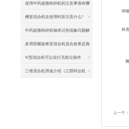
使用中药超微粉碎机的注意事项有哪
详
些
槽形混合机在使用时应注意什么?
补
中药超微粉碎机轴承过热现象问题解
答
多用双螺旋锥形混合机混合效果还真
是理想
W型混合机可以实行无粉尘操作
三维混合机用途介绍（江阴祥达机
械）
上一个