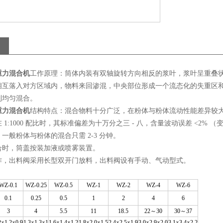
重力混合机
工作原理：筒体内装有双轴旋转方向相反的浆叶，浆叶呈重叠
相互落入对方区域内，物料来回渗混，中央部位形成一个流态化的失重区和
到均匀混合。
重力混合机
结构特点：混合物料十分广泛，在粉体与粉体流动性能差异较大
 1:1000 配比时，其标准偏差为十万分之三 - 八，含量波动误差 <2% 
一般粉体与粉体的混合只需 2-3 分钟。
合时，筒盖按装加液或喷雾装置。
作，出料阀采用长型双开门放料，出料阀设有手动、气动型式。
WZ-0.1
WZ-0.25
WZ-0.5
WZ-1
WZ-2
WZ-4
WZ-6
0.1
0.25
0.5
1
2
4
6
3
4
5.5
11
18.5
22～30
30～37
2×1.2×0.9
1.3×1.3×1
1.6×1.4×1.2
1.8×2.0×1.5
2.4×2.5×1.9
3.0×2.9×2.0
3.1×3.4×2.2