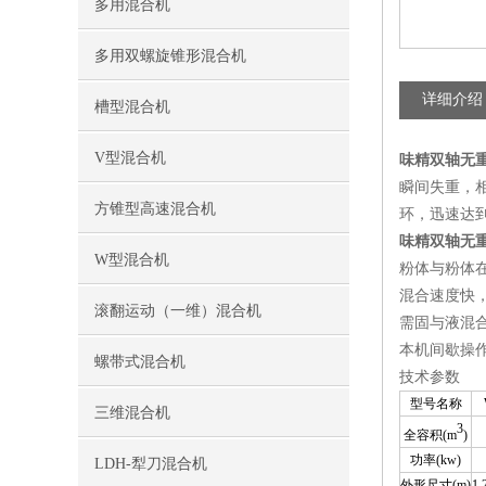
多用混合机
多用双螺旋锥形混合机
详细介绍
槽型混合机
V型混合机
味精双轴无
瞬间失重，
方锥型高速混合机
环，迅速达
味精双轴无
W型混合机
粉体与粉体在
混合速度快，
滚翻运动（一维）混合机
需固与液混
本机间歇操
螺带式混合机
技术参数
型号名称
三维混合机
3
全容积(m
)
功率(kw)
LDH-犁刀混合机
外形尺寸(m)
1.