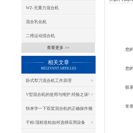
WZ-无重力混合机
混合乳化机
二维运动混合机
查看更多 >>
您
相关文章
RELEVANT ARTICLES
您
卧式犁刀混合机工作原理
联
V型混合机的使用与维护,经验之谈!
常
快来学一下双桨混合机的正确操作规
程
干粉/湿粉造粒如何选择应用设备