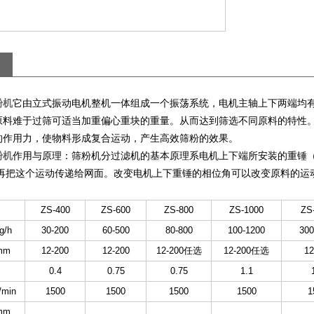
它由立式振动电机整机一体组成一个振荡系统，电机主轴上下两端均
粉机
原料难于过筛可适当加重偏心重块的重量。从而达到筛选不同原料的特性
的作用力，使物料形成复合运动，产生高效筛粉的效果。
作用与原理：筛粉机分过滤机的基本原理系电机上下端所安装的重锤
粉机
，再把这个运动传递给网面。改变电机上下重锤的相位角可以改变原料的运
ZS-400
ZS-600
ZS-800
ZS-1000
ZS
/h
30-200
60-500
80-800
100-1200
300
mm
12-200
12-200
12-200任选
12-200任选
12
0.4
0.75
0.75
1.1
min
1500
1500
1500
1500
1
mm