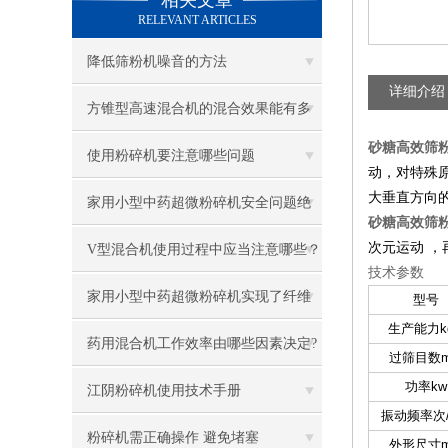
相关文章
RELEVANT ARTICLES
降低筛粉机噪音的方法
详细介绍
方锥型高速混合机的混合效果能有多
砂糖高效筛
理想？
使用粉碎机要注意哪些问题
动，对特殊
大垂直方向
家用小型中药超微粉碎机安全问题绝
砂糖高效筛
次元运动 
不能忽视
V型混合机使用过程中应当注意哪些？
技术参数
祥达为您提供以下几点
家用小型中药超微粉碎机实现了纤维
型号
生产能力kg
材料的超细粉碎
药用混合机工作效率由哪些因素决定?
过筛目数
功率kw
江阴粉碎机使用技术手册
振动频率次/
粉碎机需正确操作 避免堵塞
外形尺寸