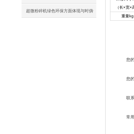
（长×宽×
超微粉碎机绿色环保方面体现与时俱
重量kg
进
您
您
联
常