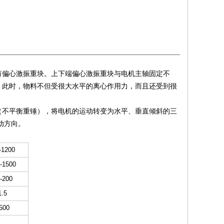
有偏心激振重块。上下端偏心激振重块与电机主轴固定不
。此时，物料不但受很大水平的离心作用力，而且还受到很
（不平衡重锤），将电机的运动转变为水平、垂直倾斜的三
动方向。
-1200
-1500
-200
1.5
500