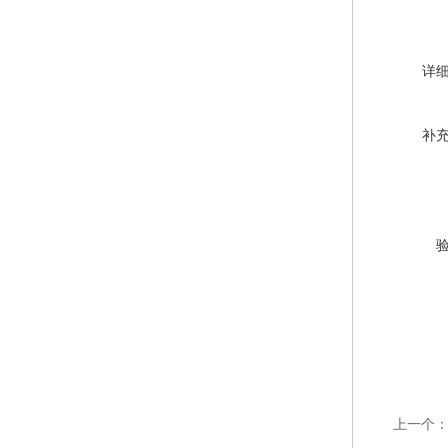
详
补
上一个