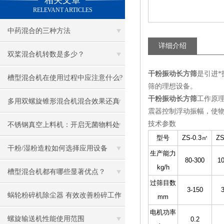
相关文章
RELEVANT ARTICLES
中药混合的三种方法
详细介绍
双桨混合机转数是多少？
干粉振动长方筛
是引进*
槽型混合机在使用过程中应注意什么?
筛的理想设备。
干粉振动长方筛
工作原理
多用双螺旋锥形混合机混合效果还真
震器控制浮动振幅，使
是理想
技术参数
不锈钢真空上料机：开启无菌物料处
型号
ZS-0.3㎡
ZS
理的新纪元
干粉/湿粉造粒如何选择应用设备
生产能力
80-300
1
kg/h
槽型混合机都有哪些显著优点？
过筛目数
3-150
蜗轮粉碎机除尘器 有效改善粉碎工作
mm
电机功率
环境
螺旋输送机性能使用范围
0.2