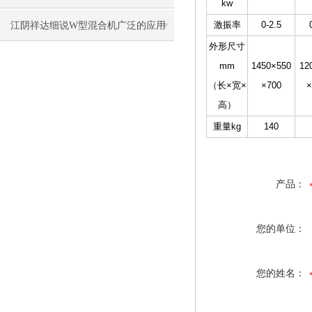
kw
激振率
0-2.5
江阴祥达细说W型混合机广泛的应用
外形尺寸
领域
mm
1450×550
12
（长×宽×
×700
×
高）
重量kg
140
产品：
您的单位：
您的姓名：